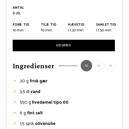
ANTAL
8
stk.
FORB. TID
TILB. TID
HÆVETID
SAMLET TID
minutter
minutter
time
minutter
time
minutter
10
min
10
min
1
t
30
min
1
t
50
min
UDSKRIV
Ingredienser
1x
2x
3x
20
g
frisk gær
3,5
dl
vand
550
g
hvedemel tipo 00
6
g
fint salt
1,5
spsk
olivenolie