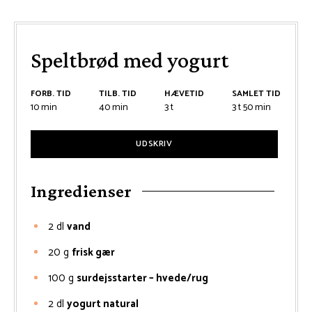
Speltbrød med yogurt
FORB. TID
TILB. TID
HÆVETID
SAMLET TID
minutter
minutter
timer
timer
minutter
10
min
40
min
3
t
3
t
50
min
UDSKRIV
Ingredienser
2
dl
vand
20
g
frisk gær
100
g
surdejsstarter – hvede/rug
2
dl
yogurt natural