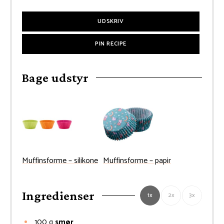
UDSKRIV
PIN RECIPE
Bage udstyr
Muffinsforme – silikone
Muffinsforme – papir
Ingredienser
1x
2x
3x
100
g
smør