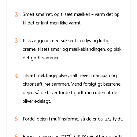
Smelt smørret, og tilsæt mælken – varm det op
til det er lunt men ikke varmt
Pisk æggene med sukker til en lys og luftig
creme, tilsæt smør og mælkeblandingen, og pisk
det godt sammen.
Tilsæt mel, bagepulver, salt, revet marcipan og
citronsaft, rør sammen. Vend forsigtigt bærrene i
dejen så de bliver fordelt godt men uden at de
bliver ødelagt.
Fordel dejen i muffinsforme, så de er ca. 2/3 fyldt.
Bages i ovnen ved 175℃, i 15-18 minutter og indtil