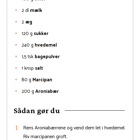
2
dl
mælk
2
æg
120
g
sukker
240
g
hvedemel
1,5
tsk
bagepulver
1
knsp
salt
80
g
Marcipan
200
g
Aroniabær
Sådan gør du
Rens Aroniabærrene og vend dem let i hvedemel.
Riv marcipanen groft.