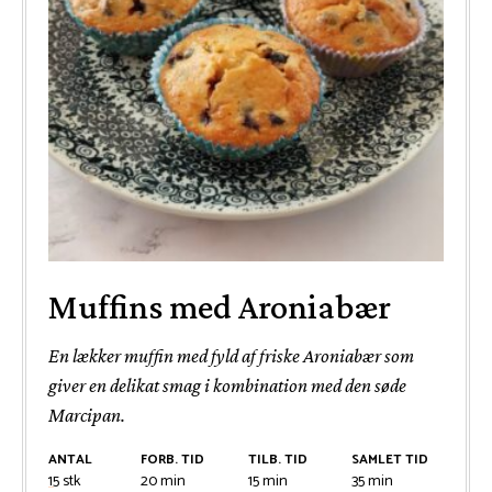
Muffins med Aroniabær
En lækker muffin med fyld af friske Aroniabær som
giver en delikat smag i kombination med den søde
Marcipan.
ANTAL
FORB. TID
TILB. TID
SAMLET TID
minutter
minutter
minutter
15
stk
20
min
15
min
35
min