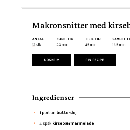
Makronsnitter med kirse
ANTAL
FORB. TID
TILB. TID
SAMLET T
minutter
minutter
time
minutt
12
stk
20
min
45
min
1
t
5
min
UDSKRIV
PIN RECIPE
Ingredienser
1
portion
butterdej
4
spsk
kirsebærmarmelade