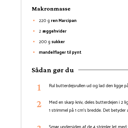
Makronmasse
220
g
ren Marcipan
2
æggehvider
200
g
sukker
mandelflager til pynt
Sådan gør du
Rul butterdejsrullen ud og lad den ligge på
Med en skarp kniv, deles butterdejen i 2 li
1 strimmel på 1 cm's bredde. Det betyder at
Smør undersiden af de 4 strimler let med