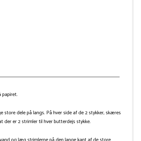
 papiret.
ge store dele på langs. På hver side af de 2 stykker, skæres
 der er 2 strimler til hver butterdejs stykke.
 vand og læg strimlerne på den lange kant af de store