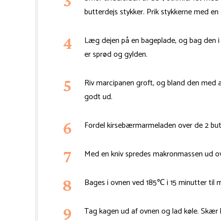
butterdejs stykker. Prik stykkerne med en g
Læg dejen på en bageplade, og bag den i o
er sprød og gylden.
Riv marcipanen groft, og bland den med æ
godt ud.
Fordel kirsebærmarmeladen over de 2 butt
Med en kniv spredes makronmassen ud ov
Bages i ovnen ved 185℃ i 15 minutter til 
Tag kagen ud af ovnen og lad køle. Skær hv