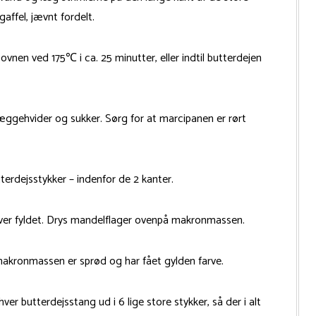
affel, jævnt fordelt.
vnen ved 175℃ i ca. 25 minutter, eller indtil butterdejen
ggehvider og sukker. Sørg for at marcipanen er rørt
erdejsstykker – indenfor de 2 kanter.
er fyldet. Drys mandelflager ovenpå makronmassen.
makronmassen er sprød og har fået gylden farve.
er butterdejsstang ud i 6 lige store stykker, så der i alt