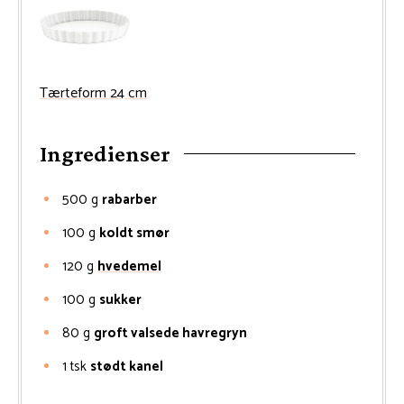
Tærteform 24 cm
Ingredienser
500
g
rabarber
100
g
koldt smør
120
g
hvedemel
100
g
sukker
80
g
groft valsede havregryn
1
tsk
stødt kanel