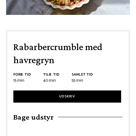
Rabarbercrumble med
havregryn
FORB. TID
TILB. TID
SAMLET TID
minutter
minutter
minutter
15
min
40
min
55
min
UDSKRIV
Bage udstyr