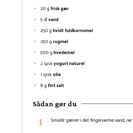
20
g
frisk gær
5
dl
vand
250
g
hvidt fuldkornsmel
250
g
rugmel
500
g
hvedemel
2
spsk
yogurt naturel
1
spsk
olie
8
g
fint salt
Sådan gør du
Smuldr gæren i det fingervarme vand, rør ti