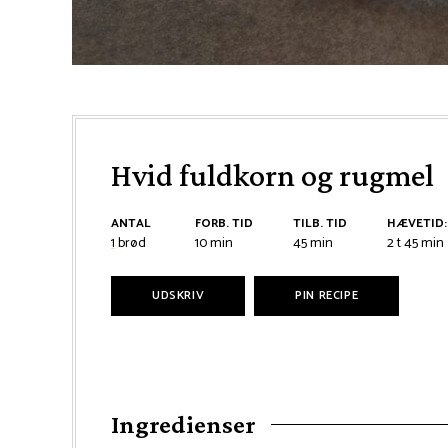
Hvid fuldkorn og rugmel
ANTAL
FORB. TID
TILB. TID
HÆVETID:
minutter
minutter
timer
minu
1
brød
10
min
45
min
2
t
45
min
UDSKRIV
PIN RECIPE
Ingredienser